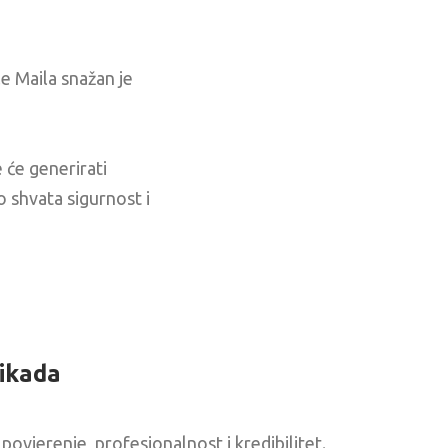
e Maila snažan je
 će generirati
o shvata sigurnost i
ikada
ovjerenje, profesionalnost i kredibilitet.