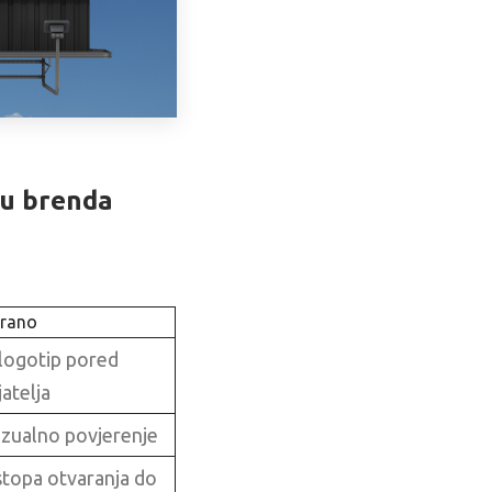
nu brenda
irano
i logotip pored
jatelja
izualno povjerenje
stopa otvaranja do