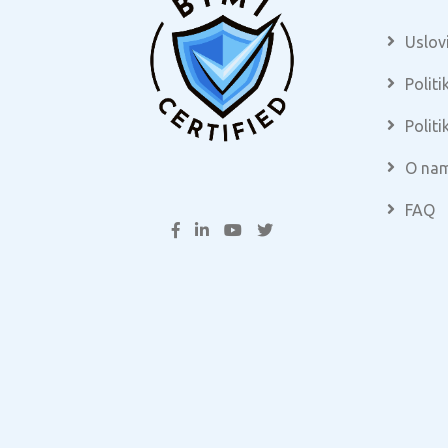
Uslovi
Politi
Politi
O na
FAQ