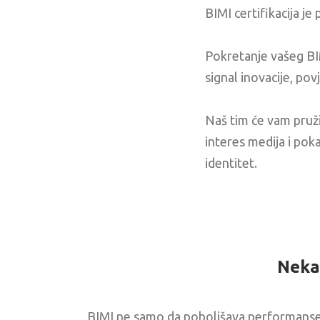
BIMI certifikacija je 
Pokretanje vašeg BIM
signal inovacije, povj
Naš tim će vam pruži
interes medija i pok
identitet.
Neka
BIMI ne samo da poboljšava performanse e-