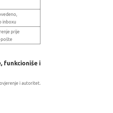
vedeno,
o inboxu
renje prije
-pošte
 funkcioniše i
vjerenje i autoritet.