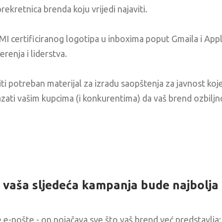
prekretnica brenda koju vrijedi najaviti.
I certificiranog logotipa u inboxima poput Gmaila i Appl
erenja i liderstva.
ti potreban materijal za izradu saopštenja za javnost koje
azati vašim kupcima (i konkurentima) da vaš brend ozbiljn
 vaša sljedeća kampanja bude najbolja 
pošte - on pojačava sve što vaš brend već predstavlja: p