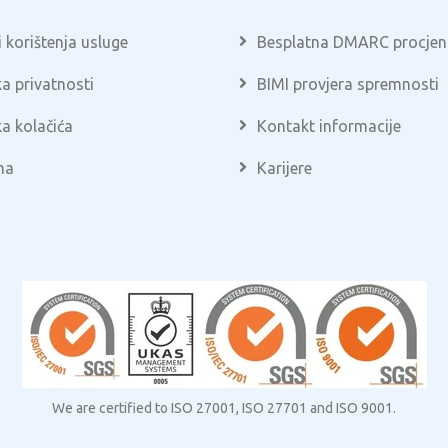
 korištenja usluge
Besplatna DMARC procjen
ka privatnosti
BIMI provjera spremnosti
ka kolačića
Kontakt informacije
ma
Karijere
We are certified to ISO 27001, ISO 27701 and ISO 9001.