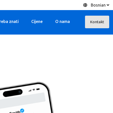
Bosnian
treba znati
Cijene
O nama
Kontakt
Marketinške prednosti