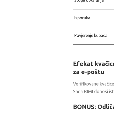
Stope otvaranja
Isporuka
Povjerenje kupaca
Efekat kvačic
za e-poštu
Verifikovane kvačice
Sada BIMI donosi ist
BONUS: Odliča