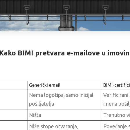
e: Kako BIMI pretvara e-mailove u imovi
Generički email
BIMI-certific
Nema logotipa, samo inicijal
Verificiran
pošiljatelja
imena pošil
Ništa
Trenutno v
Niže stope otvaranja,
Povećanje 