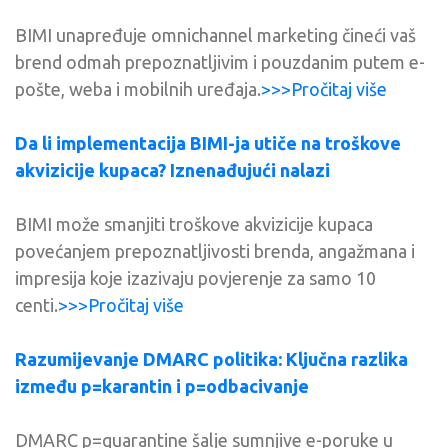
BIMI unapređuje omnichannel marketing čineći vaš
brend odmah prepoznatljivim i pouzdanim putem e-
pošte, weba i mobilnih uređaja.
>>>Pročitaj više
Da li implementacija BIMI-ja utiče na troškove
akvizicije kupaca? Iznenađujući nalazi
BIMI može smanjiti troškove akvizicije kupaca
povećanjem prepoznatljivosti brenda, angažmana i
impresija koje izazivaju povjerenje za samo 10
centi.
>>>Pročitaj više
Razumijevanje DMARC politika: Ključna razlika
između p=karantin i p=odbacivanje
DMARC p=quarantine šalje sumnjive e-poruke u